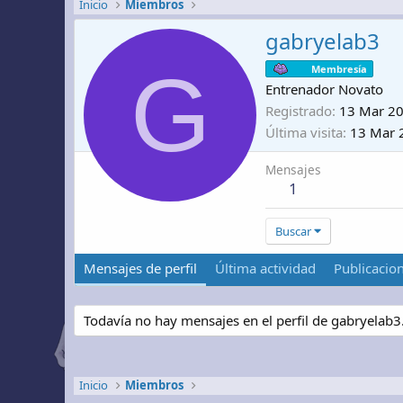
Inicio
Miembros
gabryelab3
G
Membresía
Entrenador Novato
Registrado
13 Mar 2
Última visita
13 Mar 
Mensajes
1
Buscar
Mensajes de perfil
Última actividad
Publicacio
Todavía no hay mensajes en el perfil de gabryelab3
Inicio
Miembros