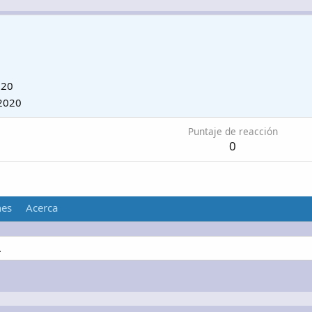
020
2020
Puntaje de reacción
0
nes
Acerca
.