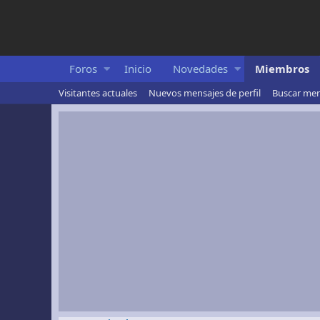
Foros
Inicio
Novedades
Miembros
Visitantes actuales
Nuevos mensajes de perfil
Buscar mens