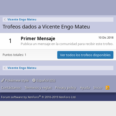
Vicente Engo Mateu
Trofeos dados a Vicente Engo Mateu
Primer Mensaje
10 Dic 2018
1
Publica un mensaje en la comunidad para recibir este trofeo.
Puntos totales: 1
Ver todos los trofeos disponibles
Vicente Engo Mateu
Pokémew style
Español (ES)
Contáctanos
Términos y reglas
Privacy policy
Ayuda
Inicio
R
S
S
®
Forum software by XenForo
© 2010-2019 XenForo Ltd.