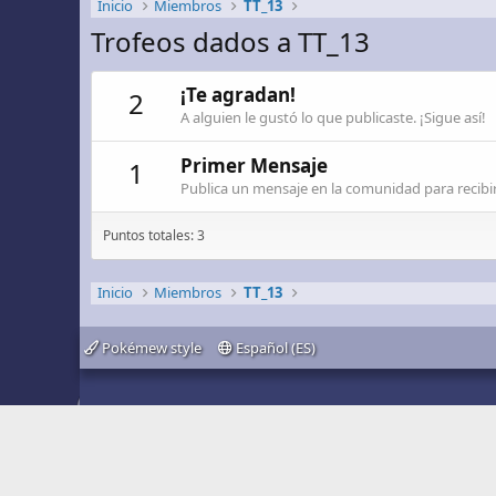
Inicio
Miembros
TT_13
Trofeos dados a TT_13
¡Te agradan!
2
A alguien le gustó lo que publicaste. ¡Sigue así!
Primer Mensaje
1
Publica un mensaje en la comunidad para recibir
Puntos totales: 3
Inicio
Miembros
TT_13
Pokémew style
Español (ES)