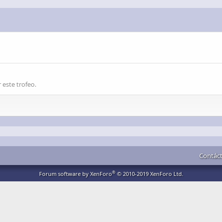
 este trofeo.
Contác
®
Forum software by XenForo
© 2010-2019 XenForo Ltd.