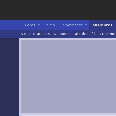
Foros
Inicio
Novedades
Miembros
Visitantes actuales
Nuevos mensajes de perfil
Buscar mens