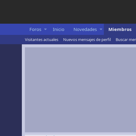
Foros
Inicio
Novedades
Miembros
Visitantes actuales
Nuevos mensajes de perfil
Buscar mens