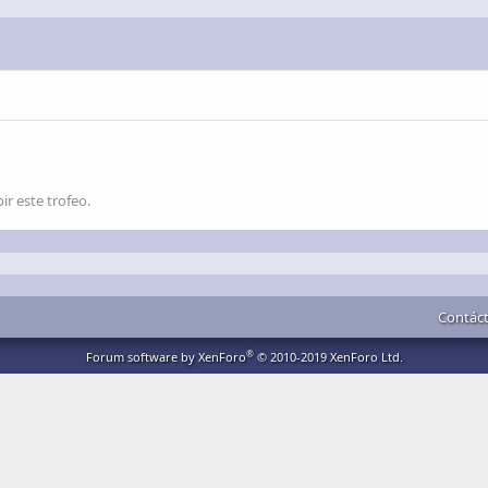
r este trofeo.
Contác
®
Forum software by XenForo
© 2010-2019 XenForo Ltd.