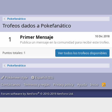
Pokefanático
Trofeos dados a Pokefanático
Primer Mensaje
10 Dic 2018
1
Publica un mensaje en la comunidad para recibir este trofeo.
Puntos totales: 1
Ver todos los trofeos disponibles
Pokefanático
Pokémew style
Español (ES)
Contáctanos
Términos y reglas
Privacy policy
Ayuda
Inicio
R
S
S
®
Forum software by XenForo
© 2010-2019 XenForo Ltd.