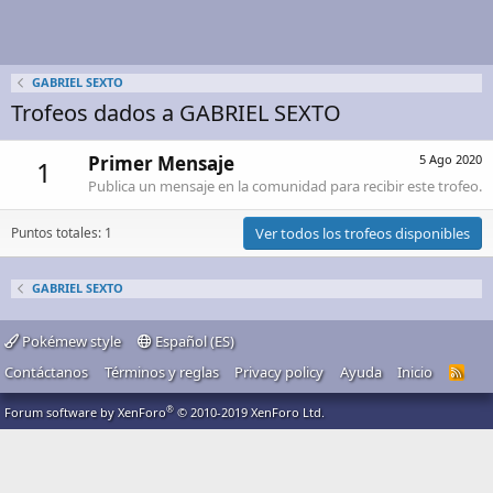
GABRIEL SEXTO
Trofeos dados a GABRIEL SEXTO
Primer Mensaje
5 Ago 2020
1
Publica un mensaje en la comunidad para recibir este trofeo.
Puntos totales: 1
Ver todos los trofeos disponibles
GABRIEL SEXTO
Pokémew style
Español (ES)
Contáctanos
Términos y reglas
Privacy policy
Ayuda
Inicio
R
S
S
®
Forum software by XenForo
© 2010-2019 XenForo Ltd.