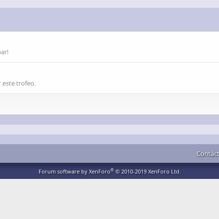
par!
 este trofeo.
Contác
®
Forum software by XenForo
© 2010-2019 XenForo Ltd.