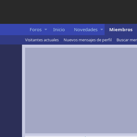
Foros
Inicio
Novedades
Miembros
Visitantes actuales
Nuevos mensajes de perfil
Buscar mens