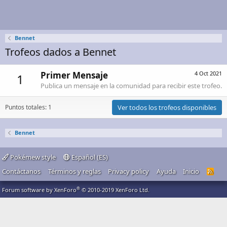
Bennet
Trofeos dados a Bennet
Primer Mensaje
4 Oct 2021
1
Publica un mensaje en la comunidad para recibir este trofeo.
Puntos totales: 1
Ver todos los trofeos disponibles
Bennet
Pokémew style
Español (ES)
Contáctanos
Términos y reglas
Privacy policy
Ayuda
Inicio
R
S
S
®
Forum software by XenForo
© 2010-2019 XenForo Ltd.