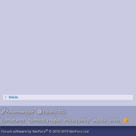
Inicio
Pokémew style
Español (ES)
Contáctanos
Términos y reglas
Privacy policy
Ayuda
Inicio
R
S
S
®
Forum software by XenForo
© 2010-2019 XenForo Ltd.