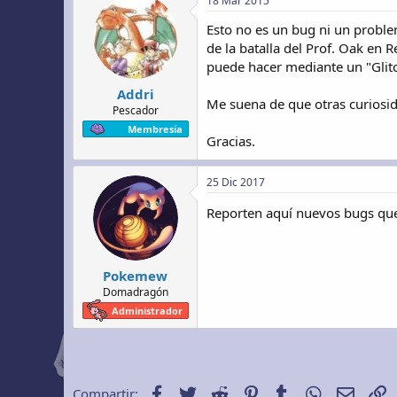
18 Mar 2015
Esto no es un bug ni un problem
de la batalla del Prof. Oak e
puede hacer mediante un "Glitc
Addri
Me suena de que otras curiosid
Pescador
Membresía
Gracias.
25 Dic 2017
Reporten aquí nuevos bugs que 
Pokemew
Domadragón
Administrador
Facebook
Twitter
Reddit
Pinterest
Tumblr
WhatsApp
Email
E
Compartir: