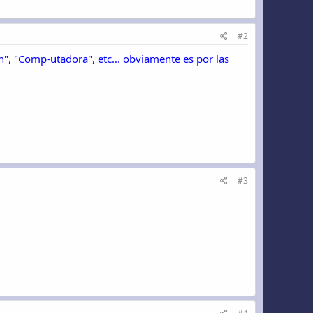
#2
, "Comp-utadora", etc... obviamente es por las
#3