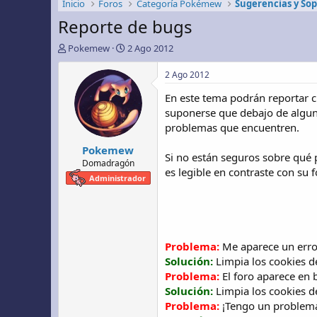
Inicio
Foros
Categoría Pokémew
Sugerencias y So
Reporte de bugs
A
F
Pokemew
2 Ago 2012
u
e
t
c
2 Ago 2012
o
h
En este tema podrán reportar 
r
a
d
suponerse que debajo de algun
e
problemas que encuentren.
i
Pokemew
n
Si no están seguros sobre qué
i
Domadragón
es legible en contraste con su
c
Administrador
i
o
Problema:
Me aparece un error
Solución:
Limpia los cookies d
Problema:
El foro aparece en 
Solución:
Limpia los cookies d
Problema:
¡Tengo un problema 