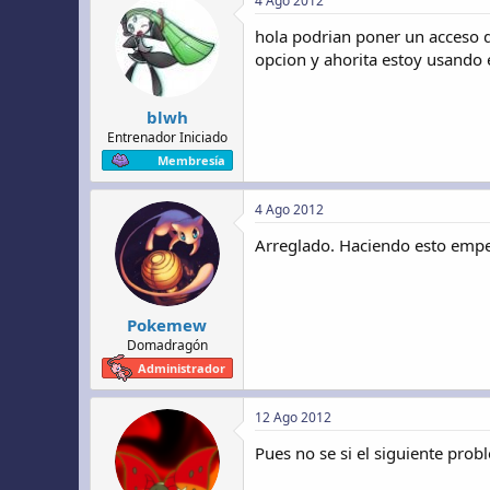
4 Ago 2012
hola podrian poner un acceso d
opcion y ahorita estoy usando e
blwh
Entrenador Iniciado
Membresía
4 Ago 2012
Arreglado. Haciendo esto empez
Pokemew
Domadragón
Administrador
12 Ago 2012
Pues no se si el siguiente prob