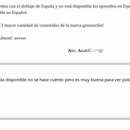
ntra con el doblaje de España y no está disponible los episodios en Espa
ible en Español.
013 mayor variedad de contenidos de la nueva generación!
okémon! :eevee:
A
tte.
A
nahíC
--'
<@
esta disponible no se hace cuento pero es muy buena para ver po