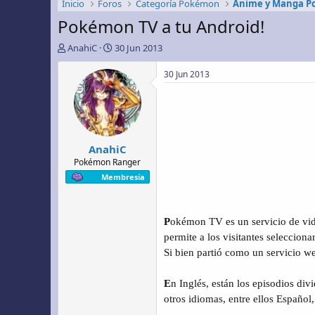
Inicio
Foros
Categoría Pokémon
Anime y Manga 
Pokémon TV a tu Android!
A
F
AnahiC
30 Jun 2013
u
e
t
c
30 Jun 2013
o
h
r
a
d
e
i
AnahiC
n
i
Pokémon Ranger
c
Membresía
i
o
P
okémon TV es un servicio de vid
permite a los visitantes seleccion
Si bien partió como un servicio w
E
n Inglés, están los episodios di
otros idiomas, entre ellos Español